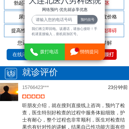
大连北医八男科医院
勃起不坚
尿频尿急
包茎
网络预约 优先就诊享优惠
尿痛
前列腺炎
割包皮价格
我们将立即回电。该通话，请放心接听！手
提高性功能
龟头敏感
性功能障碍
机请直接输入，座机前加区号。
您还可以拨打
免费咨询电话
立即为您详解
拨打电话
悄悄提问
在线问诊
就诊评价
15766423***
23分钟前
听朋友介绍，就在搜到直接线上咨询，预约了检
查，医生特别好检查的过程中服务体贴细致，护
士有耐心，整个过程也非常顺利，医生对检查结
果也有针对性的讲解，结果自己性功能方面有些