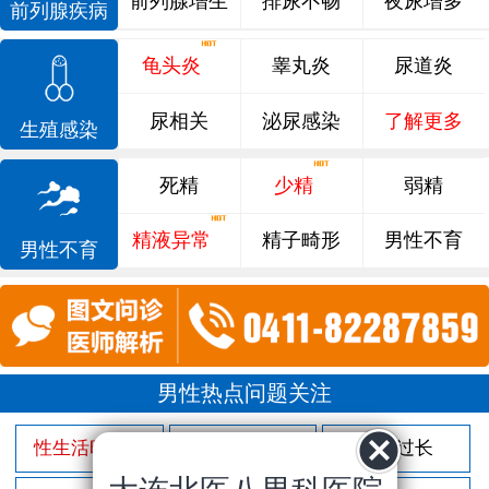
前列腺增生
排尿不畅
夜尿增多
前列腺疾病
龟头炎
睾丸炎
尿道炎
尿相关
泌尿感染
了解更多
生殖感染
死精
少精
弱精
精液异常
精子畸形
男性不育
男性不育
男性热点问题关注
性生活时间短
射精过快
包皮过长