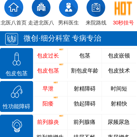
北医八首页
走进北医八
男科医生
来院路线
30秒挂号
微创·细分科室 专病专治
包皮过长
包茎
包皮嵌顿
包皮包茎
割包皮年龄
包皮技术
包皮包茎
早泄
射精障碍
时间短
阳痿
勃起障碍
射精快
性功能障碍
前列腺炎
前列腺痛
尿频尿急