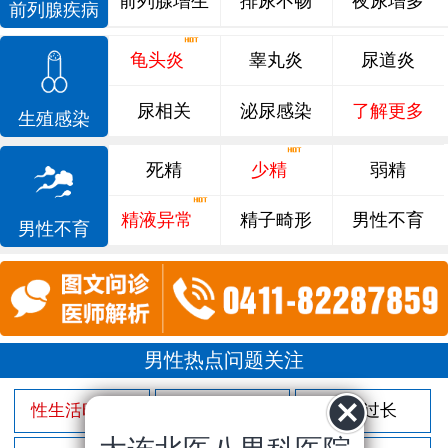
前列腺增生
排尿不畅
夜尿增多
前列腺疾病
龟头炎
睾丸炎
尿道炎
尿相关
泌尿感染
了解更多
生殖感染
死精
少精
弱精
精液异常
精子畸形
男性不育
男性不育
男性热点问题关注
性生活时间短
射精过快
包皮过长