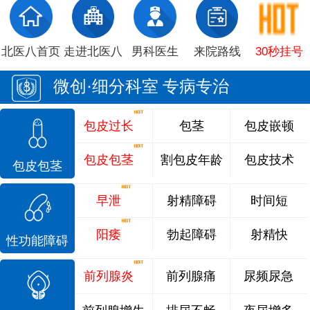
北医八首页
走进北医八
男科医生
来院路线
30秒挂号
微创·细分科室 专病专治
包皮过长
包茎
包皮嵌顿
包皮包茎
割包皮年龄
包皮技术
包皮包茎
早泄
射精障碍
时间短
阳痿
勃起障碍
射精快
性功能障碍
前列腺炎
前列腺痛
尿频尿急