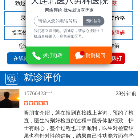
大连北医八男科医院
勃起不坚
尿频尿急
包茎
网络预约 优先就诊享优惠
尿痛
前列腺炎
割包皮价格
我们将立即回电。该通话，请放心接听！手
提高性功能
龟头敏感
性功能障碍
机请直接输入，座机前加区号。
您还可以拨打
免费咨询电话
立即为您详解
拨打电话
悄悄提问
在线问诊
就诊评价
15766423***
23分钟前
听朋友介绍，就在搜到直接线上咨询，预约了检
查，医生特别好检查的过程中服务体贴细致，护
士有耐心，整个过程也非常顺利，医生对检查结
果也有针对性的讲解，结果自己性功能方面有些