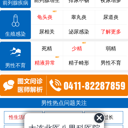
前列腺增生
排尿不畅
夜尿增多
前列腺疾病
龟头炎
睾丸炎
尿道炎
尿相关
泌尿感染
了解更多
生殖感染
死精
少精
弱精
精液异常
精子畸形
男性不育
男性不育
男性热点问题关注
性生活时间短
射精过快
包皮过长