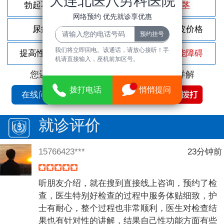
大连北医八男科医院
勃起不坚
尿频尿急
包茎
网络预约 优先就诊享优惠
尿痛
前列腺炎
割包皮价格
我们将立即回电。该通话，请放心接听！手
提高性功能
龟头敏感
性功能障碍
机请直接输入，座机前加区号。
您还可以拨打
免费咨询电话
立即为您详解
拨打电话
悄悄提问
在线问诊
就诊评价
15766423***
23分钟前
听朋友介绍，就在搜到直接线上咨询，预约了检
查，医生特别好检查的过程中服务体贴细致，护
士有耐心，整个过程也非常顺利，医生对检查结
果也有针对性的讲解，结果自己性功能方面有些