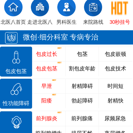
北医八首页
走进北医八
男科医生
来院路线
30秒挂号
微创·细分科室 专病专治
包皮过长
包茎
包皮嵌顿
包皮包茎
割包皮年龄
包皮技术
包皮包茎
早泄
射精障碍
时间短
阳痿
勃起障碍
射精快
性功能障碍
前列腺炎
前列腺痛
尿频尿急