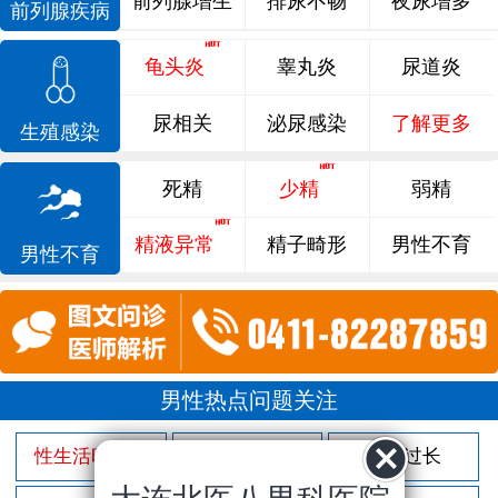
前列腺增生
排尿不畅
夜尿增多
前列腺疾病
龟头炎
睾丸炎
尿道炎
尿相关
泌尿感染
了解更多
生殖感染
死精
少精
弱精
精液异常
精子畸形
男性不育
男性不育
男性热点问题关注
性生活时间短
射精过快
包皮过长