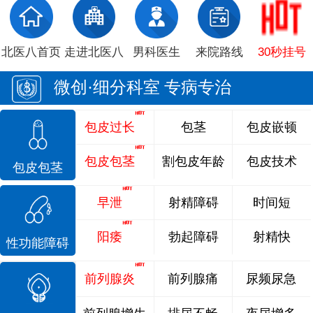
北医八首页
走进北医八
男科医生
来院路线
30秒挂号
微创·细分科室 专病专治
包皮过长
包茎
包皮嵌顿
包皮包茎
割包皮年龄
包皮技术
包皮包茎
早泄
射精障碍
时间短
阳痿
勃起障碍
射精快
性功能障碍
前列腺炎
前列腺痛
尿频尿急