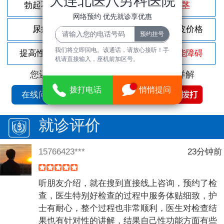
大连北医八男科医院
勃起不坚
尿频尿急
包茎
网络预约 优先就诊享优惠
尿痛
前列腺炎
割包皮价格
我们将立即回电。该通话，请放心接听！手
提高性功能
龟头敏感
性功能障碍
机请直接输入，座机前加区号。
您还可以拨打
免费咨询电话
立即为您详解
拨打电话
悄悄提问
在线问诊
就诊评价
15766423***
23分钟前
听朋友介绍，就在搜到直接线上咨询，预约了检
查，医生特别好检查的过程中服务体贴细致，护
士有耐心，整个过程也非常顺利，医生对检查结
果也有针对性的讲解，结果自己性功能方面有些