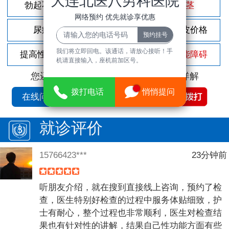
大连北医八男科医院
勃起不坚
尿频尿急
包茎
网络预约 优先就诊享优惠
尿痛
前列腺炎
割包皮价格
我们将立即回电。该通话，请放心接听！手
提高性功能
龟头敏感
性功能障碍
机请直接输入，座机前加区号。
您还可以拨打
免费咨询电话
立即为您详解
拨打电话
悄悄提问
在线问诊
就诊评价
15766423***
23分钟前
听朋友介绍，就在搜到直接线上咨询，预约了检
查，医生特别好检查的过程中服务体贴细致，护
士有耐心，整个过程也非常顺利，医生对检查结
果也有针对性的讲解，结果自己性功能方面有些