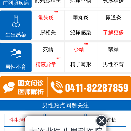
前列腺增生
排尿不畅
夜尿增多
前列腺疾病
龟头炎
睾丸炎
尿道炎
尿相关
泌尿感染
了解更多
生殖感染
死精
少精
弱精
精液异常
精子畸形
男性不育
男性不育
男性热点问题关注
性生活时间短
射精过快
包皮过长