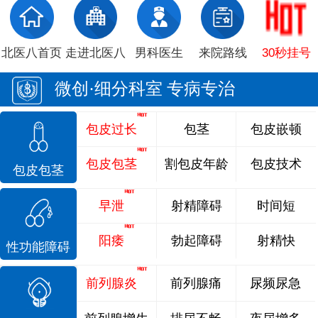
北医八首页
走进北医八
男科医生
来院路线
30秒挂号
微创·细分科室 专病专治
包皮过长
包茎
包皮嵌顿
包皮包茎
割包皮年龄
包皮技术
包皮包茎
早泄
射精障碍
时间短
阳痿
勃起障碍
射精快
性功能障碍
前列腺炎
前列腺痛
尿频尿急